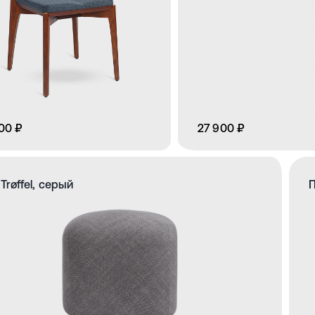
00 ₽
27 900 ₽
Trøffel, серый
П