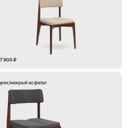
7 900 ₽
 орех/мокрый асфальт