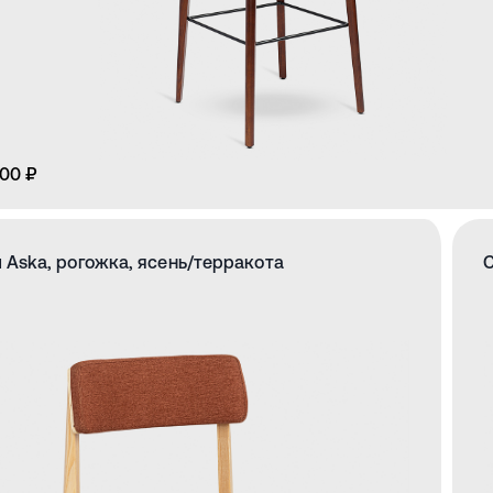
00 ₽
 Aska, рогожка, ясень/терракота
С