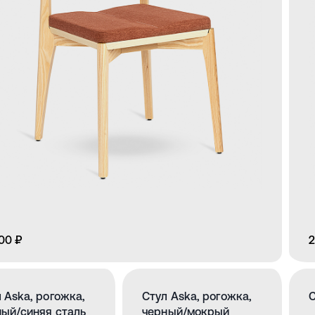
00 ₽
2
 Aska, рогожка,
Стул Aska, рогожка,
С
ный/синяя сталь
черный/мокрый