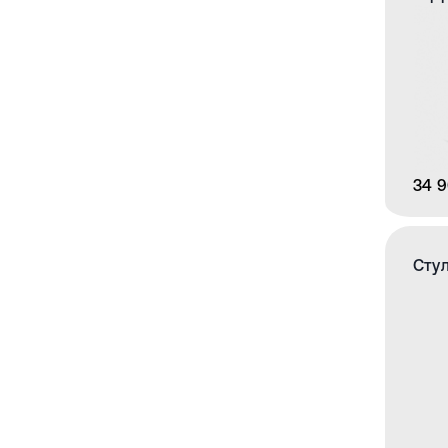
34 9
Стул