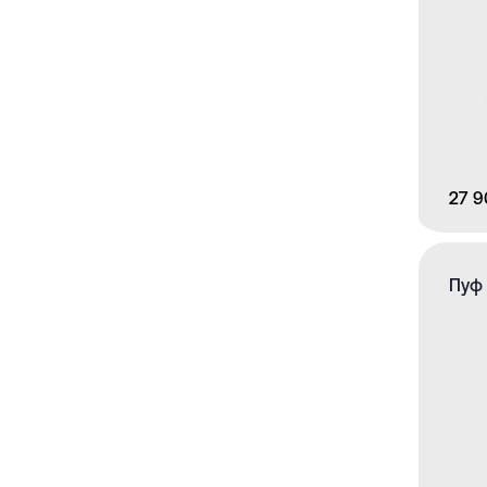
27 9
Пуф 