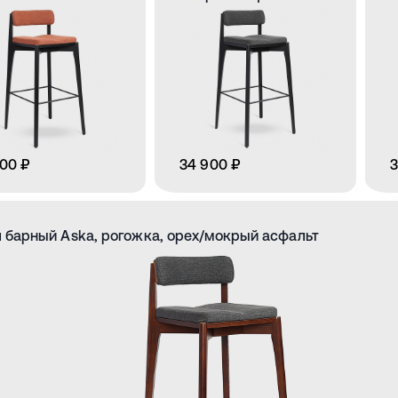
00 ₽
34 900 ₽
3
 барный Aska, рогожка, орех/мокрый асфальт