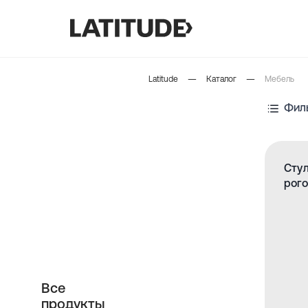
—
—
Latitude
Каталог
Мебель
Фил
Стул
рог
Все
продукты