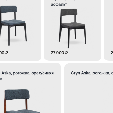
асфальт
00 ₽
27 900 ₽
2
 Aska, рогожка, орех/синяя
Стул Aska, рогожка,
ль