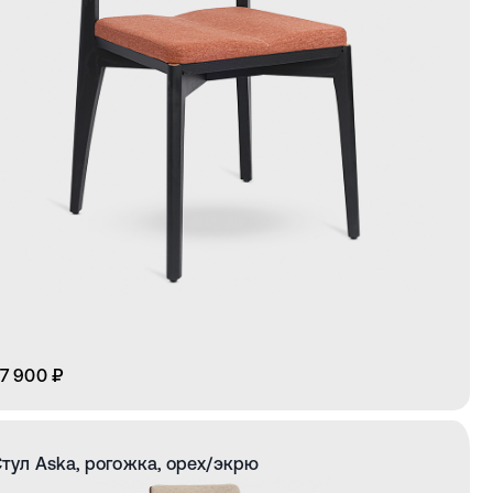
7 900 ₽
тул Aska, рогожка, орех/экрю