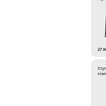
27 9
Стул
ста