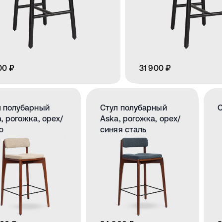
00 ₽
31 900 ₽
л полубарный
Стул полубарный
С
, рогожка, орех/
Aska, рогожка, орех/
ю
синяя сталь