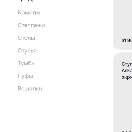
Комоды
Стеллажи
Столы
31 9
Стулья
Тумбы
Сту
Aska
Пуфы
экр
Вешалки