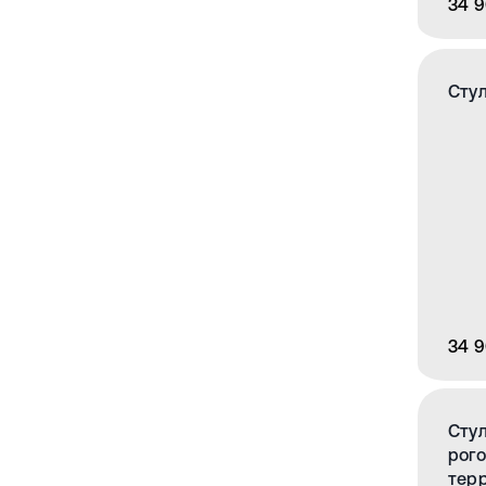
34 9
Стул
34 9
Стул
рого
тер