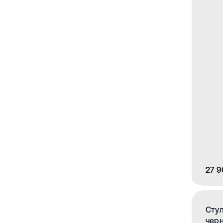
27 9
Стул
чер