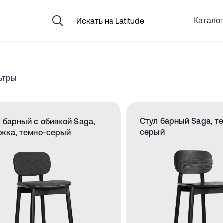
Каталог
ьтры
Стул барный Saga, т
 барный с обивкой Saga,
серый
ожка, темно-серый