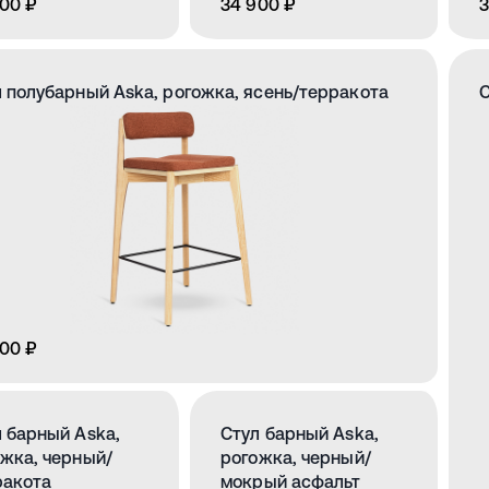
00 ₽
34 900 ₽
3
 полубарный Aska, рогожка, ясень/терракота
С
00 ₽
 барный Aska,
Стул барный Aska,
жка, черный/
рогожка, черный/
ракота
мокрый асфальт