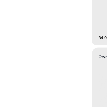
34 9
Стул