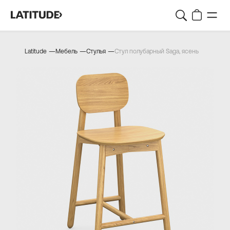
—
—
—
Latitude
Мебель
Стулья
Стул полубарный Saga, ясень