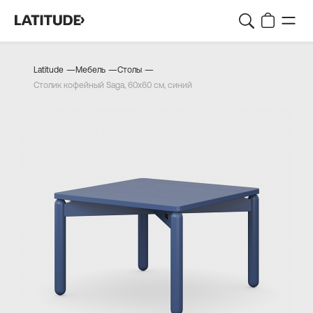
—
—
—
Latitude
Мебель
Столы
Столик кофейный Saga, 60х60 см, синий