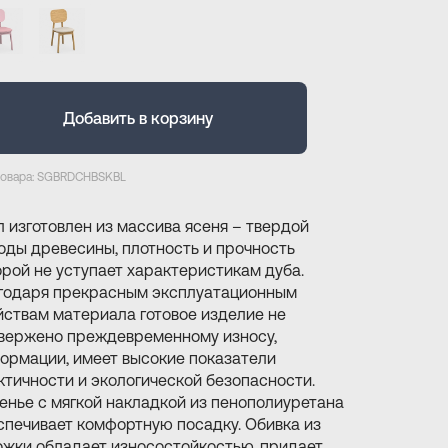
Добавить в корзину
товара: SGBRDCHBSKBL
л изготовлен из массива ясеня – твердой
оды древесины, плотность и прочность
орой не уступает характеристикам дуба.
годаря прекрасным эксплуатационным
йствам материала готовое изделие не
вержено преждевременному износу,
ормации, имеет высокие показатели
ктичности и экологической безопасности.
енье с мягкой накладкой из пенополиуретана
спечивает комфортную посадку. Обивка из
ожки обладает износостойкостью, придает