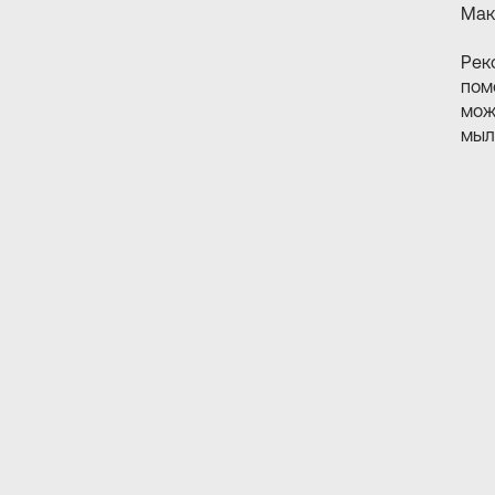
Макс
Рек
пом
мож
мыл