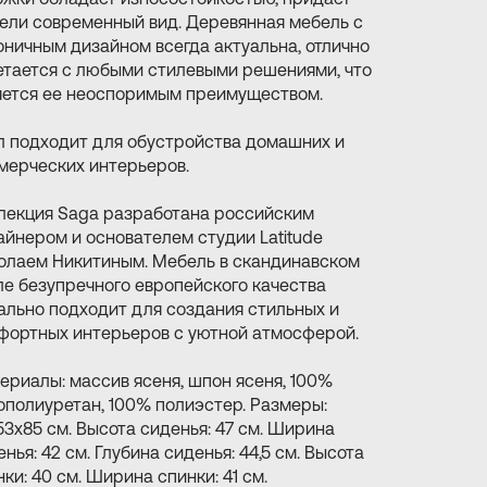
ели современный вид. Деревянная мебель с
оничным дизайном всегда актуальна, отлично
етается с любыми стилевыми решениями, что
яется ее неоспоримым преимуществом.
л подходит для обустройства домашних и
мерческих интерьеров.
лекция Saga разработана российским
айнером и основателем студии Latitude
олаем Никитиным. Мебель в скандинавском
ле безупречного европейского качества
ально подходит для создания стильных и
фортных интерьеров с уютной атмосферой.
ериалы: массив ясеня, шпон ясеня, 100%
ополиуретан, 100% полиэстер. Размеры:
53х85 см. Высота сиденья: 47 см. Ширина
нья: 42 см. Глубина сиденья: 44,5 см. Высота
ки: 40 см. Ширина спинки: 41 см.