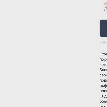
Код 
Cту
пор
кот
Бла
сво
под
деф
пра
Сид
обе
рог