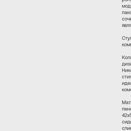
мод
лак
соч
явл
Сту
ком
Кол
диз
Ник
сти
иде
ком
Мат
пен
42х
сиде
спин