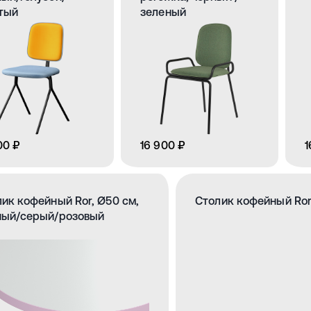
тый
зеленый
00 ₽
16 900 ₽
1
ик кофейный Ror, Ø50 см,
Столик кофейный Ror
ный/серый/розовый