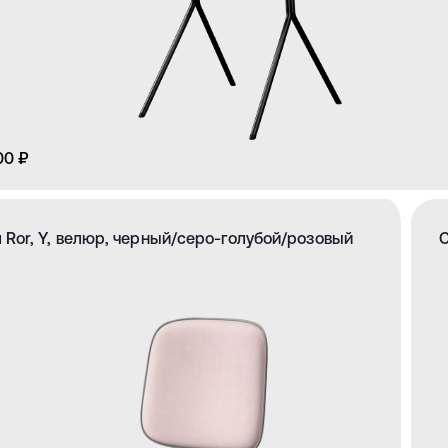
00 ₽
 Ror, Y, велюр, черный/серо-голубой/розовый
С