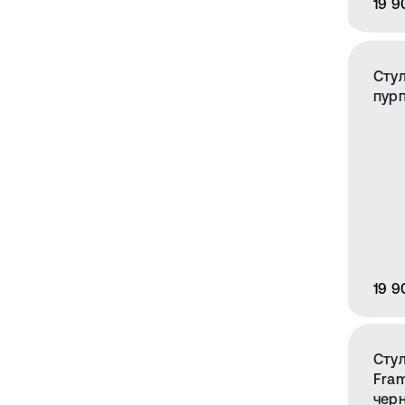
19 9
Стул
пур
19 9
Стул
Fram
чер