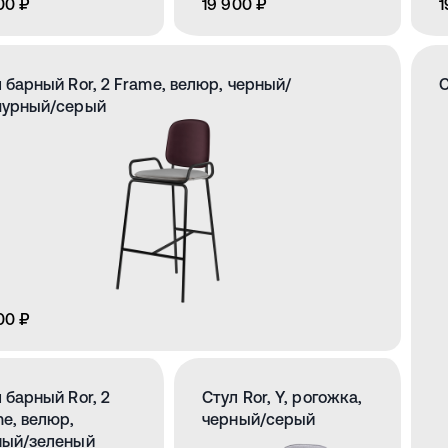
00 ₽
19 900 ₽
1
 барный Ror, 2 Frame, велюр, черный/
С
пурный/серый
00 ₽
 барный Ror, 2
Стул Ror, Y, рогожка,
e, велюр,
черный/серый
ный/зеленый