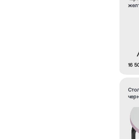
жел
16 5
Стол
чер