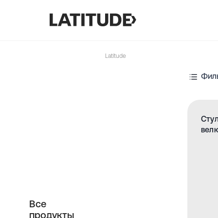
Latitude
Фил
Стул
вел
Все
продукты