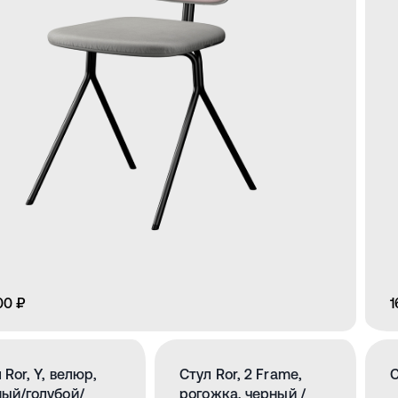
00 ₽
1
 Ror, Y, велюр,
Стул Ror, 2 Frame,
С
ый/голубой/
рогожка, черный /