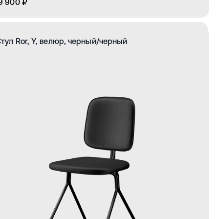
9 900 ₽
тул Ror, Y, велюр, черный/черный