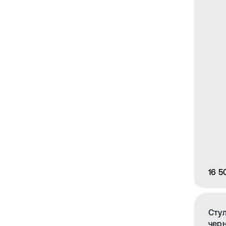
16 5
Стул
черн