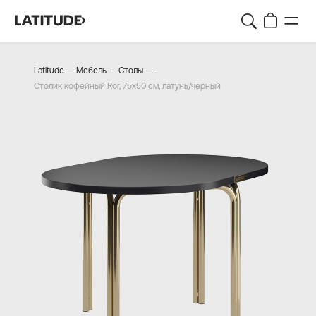
—
—
—
Latitude
Мебель
Столы
Столик кофейный Ror, 75х50 см, латунь/черный