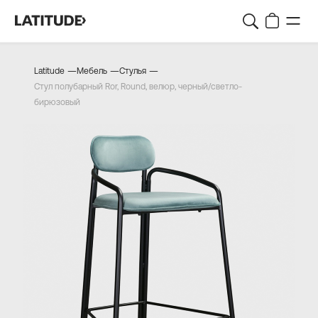
—
—
—
Latitude
Мебель
Стулья
Стул полубарный Ror, Round, велюр, черный/светло-
бирюзовый