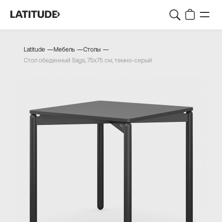
—
—
—
Latitude
Мебель
Столы
Стол обеденный Saga, 75х75 см, темно-серый