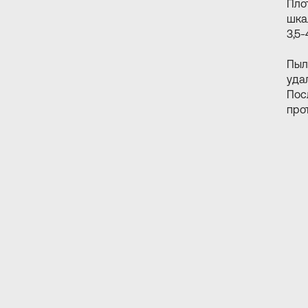
Пло
шка
3,5-
Пыл
уда
Пос
про