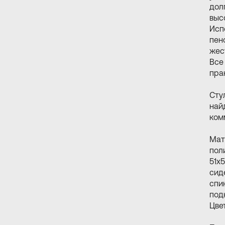
дол
выс
Исп
пен
жес
Все
пра
Cту
най
ком
Мат
пол
51х
сиде
спи
подн
Цве