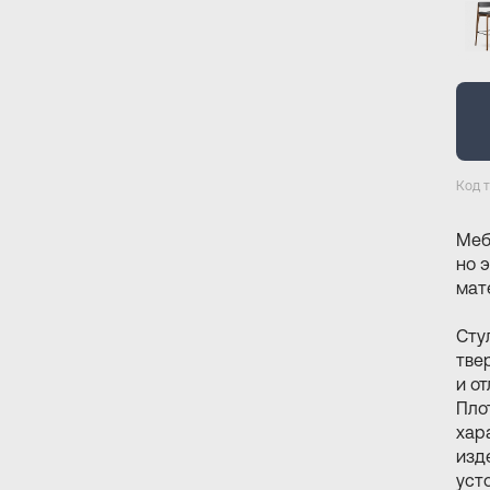
Код 
Меб
но 
мат
Cту
тве
и о
Пло
хар
изд
уст