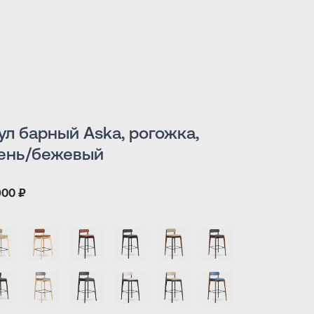
ул барный Aska, рогожка,
ень/бежевый
900 ₽