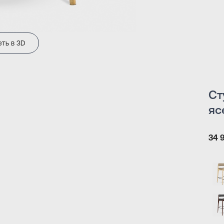
ть в 3D
Ст
яс
34 