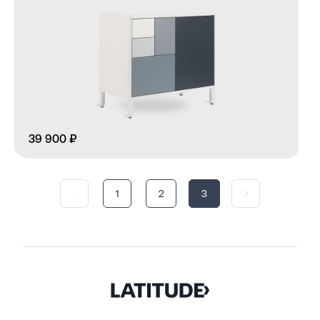
39 900 ₽
1
2
3