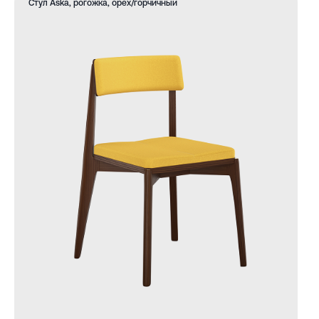
Стул Aska, рогожка, орех/горчичный